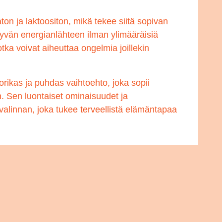
on ja laktoositon, mikä tekee siitä sopivan
hyvän energianlähteen ilman ylimääräisiä
jotka voivat aiheuttaa ongelmia joillekin
orikas ja puhdas vaihtoehto, joka sopii
n. Sen luontaiset ominaisuudet ja
 valinnan, joka tukee terveellistä elämäntapaa