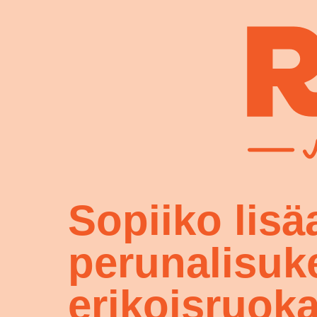
Sopiiko lisä
perunalisuk
erikoisruoka