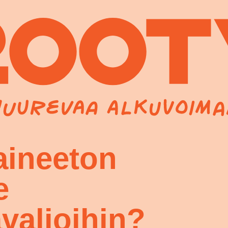
aineeton
e
valioihin?