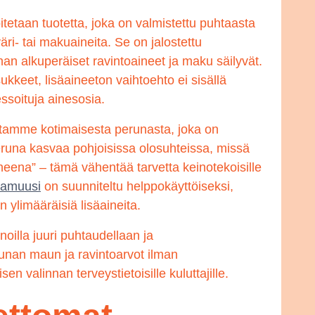
itetaan tuotetta, joka on valmistettu puhtaasta
äri- tai makuaineita. Se on jalostettu
nan alkuperäiset ravintoaineet ja maku säilyvät.
kkeet, lisäaineeton vaihtoehto ei sisällä
essoituja ainesosia.
tamme kotimaisesta perunasta, joka on
runa kasvaa pohjoisissa olosuhteissa, missä
aineena” – tämä vähentää tarvetta keinotekoisille
namuusi
on suunniteltu helppokäyttöiseksi,
n ylimääräisiä lisäaineita.
oilla juuri puhtaudellaan ja
runan maun ja ravintoarvot ilman
en valinnan terveystietoisille kuluttajille.