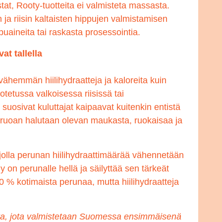
stat, Rooty-tuotteita ei valmisteta massasta.
ja riisin kaltaisten hippujen valmistamisen
puaineita tai raskasta prosessointia.
at tallella
ähemmän hiilihydraatteja ja kaloreita kuin
otetussa valkoisessa riisissä tai
osivat kuluttajat kaipaavat kuitenkin entistä
ruoan halutaan olevan maukasta, ruokaisaa ja
 jolla perunan hiilihydraattimäärää vähennetään
ly on perunalle hellä ja säilyttää sen tärkeät
0 % kotimaista perunaa, mutta hiilihydraatteja
ta, jota valmistetaan Suomessa ensimmäisenä