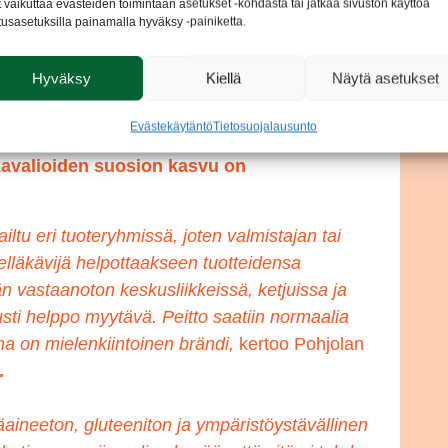
t vaikuttaa evästeiden toimintaan asetukset -kohdasta tai jatkaa sivuston käyttöä
tusasetuksilla painamalla hyväksy -painiketta.
Hyväksy
Kiellä
Näytä asetukset
Evästekäytäntö
Tietosuojalausunto
 enemmän ravintoarvoja, ekologisuutta ja
kavalioiden suosion kasvu on
ailtu eri tuoteryhmissä, joten valmistajan tai
delläkävijä helpottaakseen tuotteidensa
n vastaanoton keskusliikkeissä, ketjuissa ja
usti helppo myytävä. Peitto saatiin normaalia
ana on mielenkiintoinen brändi,
kertoo Pohjolan
.
aineeton, gluteeniton ja ympäristöystävällinen