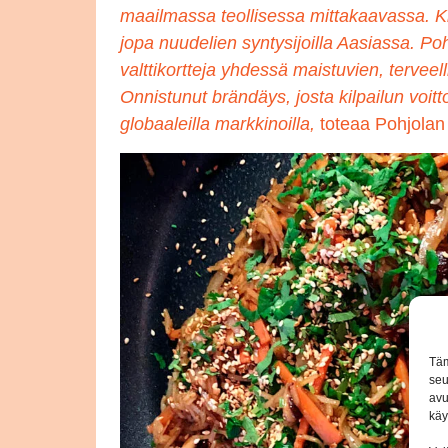
maailmassa teollisessa mittakaavassa. K
jopa nuudelien syntysijoilla Aasiassa. Po
valttikortteja yhdessä maistuvien, terveel
Onnistunut brändäys, josta kilpailun voitt
globaaleilla markkinoilla,
toteaa Pohjolan
Täm
seu
avu
käy