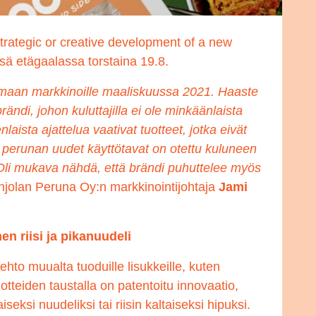
trategic or creative development of a new
sä etägaalassa torstaina 19.8.
imaan markkinoille maaliskuussa 2021. Haaste
rändi, johon kuluttajilla ei ole minkäänlaista
ista ajattelua vaativat tuotteet, jotka eivät
 perunan uudet käyttötavat on otettu kuluneen
Oli mukava nähdä, että brändi puhuttelee myös
jolan Peruna Oy:n markkinointijohtaja
Jami
en riisi ja pikanuudeli
hto muualta tuoduille lisukkeille, kuten
Tuotteiden taustalla on patentoitu innovaatio,
ksi nuudeliksi tai riisin kaltaiseksi hipuksi.