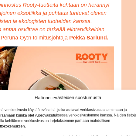
iinnostus Rooty-tuotteita kohtaan on herännyt
hjoinen eksotiikka ja puhtaus tuntuvat olevan
listen ja ekologisten tuotteiden kanssa.
o antaa osviittaa on tärkeää elintarvikkeiden
 Peruna Oy:n toimitusjohtaja
Pekka Sarlund.
Hallinnoi evästeiden suostumusta
ä verkkosivusto käyttää evästeitä, jotka auttavat verkkosivustoa toimimaan ja
raamaan kuinka olet vuorovaikutuksessa verkkosivustomme kanssa. Näiden tietoj
lla kehitämme verkkosivustoa tarjotaksemme parhaan mahdollisen
ttökokemuksen.