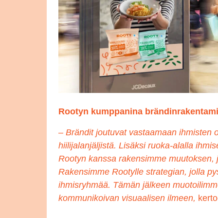
Rootyn kumppanina brändinrakentami
– Brändit joutuvat vastaamaan ihmisten 
hiilijalanjäljistä. Lisäksi ruoka-alalla ihmi
Rootyn kanssa rakensimme muutoksen, jo
Rakensimme Rootylle strategian, jolla p
ihmisryhmää. Tämän jälkeen muotoilimme b
kommunikoivan visuaalisen ilmeen,
kert