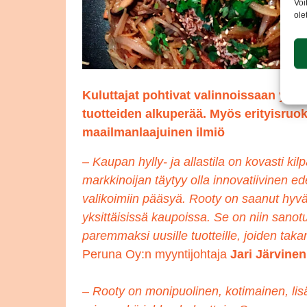
Voi
ole
Kuluttajat pohtivat valinnoissaan yhä
tuotteiden alkuperää. Myös erityisruo
maailmanlaajuinen ilmiö
– Kaupan hylly- ja allastila on kovasti kilp
markkinoijan täytyy olla innovatiivinen e
valikoimiin pääsyä. Rooty on saanut hyvä
yksittäisissä kaupoissa. Se on niin sanot
paremmaksi uusille tuotteille, joiden tak
Peruna Oy:n myyntijohtaja
Jari Järvinen
– Rooty on monipuolinen, kotimainen, lisä