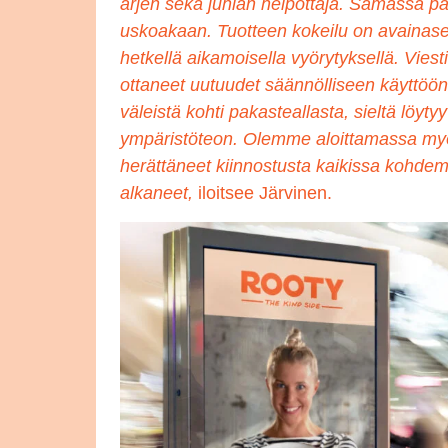
arjen sekä juhlan helpottaja. Samassa pak
uskoakaan. Tuotteen kokeilu on avainase
hetkellä aikamoisella vyörytyksellä. Viesti 
ottaneet uutuudet säännölliseen käyttöön.
väleistä kohti pakasteallasta, sieltä löyt
ympäristöteon. Olemme aloittamassa myö
herättäneet kiinnostusta kaikissa kohdem
alkaneet,
iloitsee Järvinen.