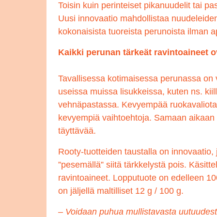
Toisin kuin perinteiset pikanuudelit tai pa
Uusi innovaatio mahdollistaa nuudeleiden 
kokonaisista tuoreista perunoista ilman a
Kaikki perunan tärkeät ravintoaineet ov
Tavallisessa kotimaisessa perunassa on v
useissa muissa lisukkeissa, kuten ns. kiill
vehnäpastassa. Kevyempää ruokavaliota su
kevyempiä vaihtoehtoja. Samaan aikaan 
täyttävää.
Rooty-tuotteiden taustalla on innovaatio,
”pesemällä” siitä tärkkelystä pois. Käsitte
ravintoaineet. Lopputuote on edelleen 10
on jäljellä maltilliset 12 g / 100 g.
– Voidaan puhua mullistavasta uutuudes