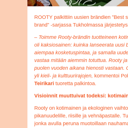
ROOTY palkittiin uusien brändien ”Best s
brand” -sarjassa Tukholmassa järjestetys
– Toimme Rooty-brändin tuotteineen kot
oli kaksiosainen: kuinka lanseerata uusi b
aiempaa kosketuspintaa, ja samalla uudenla
vastaa mitään aiemmin totuttua. Rooty ja
puolen vuoden aikana hienosti vastaan. 
yli kieli- ja kulttuurirajojen,
kommentoi Poh
Teirikari
tuoretta palkintoa.
Visioinnit muuttuivat todeksi: kotimain
Rooty on kotimainen ja ekologinen vaihtoe
pikanuudelille, riisille ja vehnäpastalle. 
jonka avulla peruna muotoillaan nauhamaise