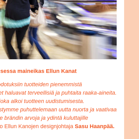
sessa maineikas Ellun Kanat
odotuksiin tuotteiden pienemmistä
set haluavat terveellisiä ja puhtaita raaka-aineita.
ka alkoi tuotteen uudistumisesta.
ystymme puhuttelemaan uutta nuorta ja vaativaa
rändin arvoja ja ydintä kuluttajille
oo Ellun Kanojen designjohtaja
Sasu Haanpää.