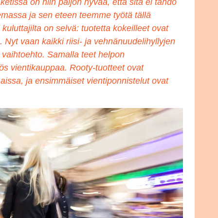
etissa on niin paljon hyvää, että sitä ei tahdo
massa ja sen eteen teemme työtä tällä
kuluttajilta on selvä: tuotetta kokeilleet ovat
 Nyt vaan kaikki riisi- ja vehnänuudelihyllyjen
yy vaihtoehto. Samalla teet helpon
s vientikauppaa. Rooty-tuotteet ovat
aissa, ja ensimmäiset vientiponnistelut ovat