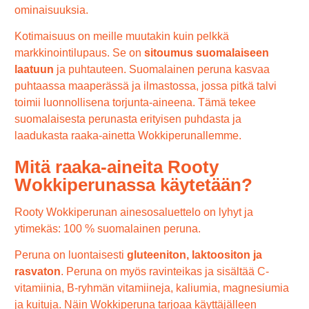
ominaisuuksia.
Kotimaisuus on meille muutakin kuin pelkkä
markkinointilupaus. Se on
sitoumus suomalaiseen
laatuun
ja puhtauteen. Suomalainen peruna kasvaa
puhtaassa maaperässä ja ilmastossa, jossa pitkä talvi
toimii luonnollisena torjunta-aineena. Tämä tekee
suomalaisesta perunasta erityisen puhdasta ja
laadukasta raaka-ainetta Wokkiperunallemme.
Mitä raaka-aineita Rooty
Wokkiperunassa käytetään?
Rooty Wokkiperunan ainesosaluettelo on lyhyt ja
ytimekäs: 100 % suomalainen peruna.
Peruna on luontaisesti
gluteeniton, laktoositon ja
rasvaton
. Peruna on myös ravinteikas ja sisältää C-
vitamiinia, B-ryhmän vitamiineja, kaliumia, magnesiumia
ja kuituja. Näin Wokkiperuna tarjoaa käyttäjälleen