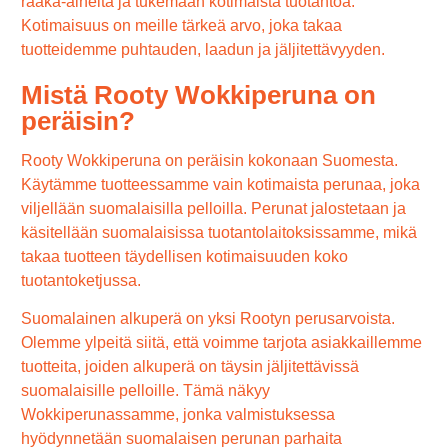
raaka-aineita ja tukemaan kotimaista tuotantoa.
Kotimaisuus on meille tärkeä arvo, joka takaa
tuotteidemme puhtauden, laadun ja jäljitettävyyden.
Mistä Rooty Wokkiperuna on
peräisin?
Rooty Wokkiperuna on peräisin kokonaan Suomesta.
Käytämme tuotteessamme vain kotimaista perunaa, joka
viljellään suomalaisilla pelloilla. Perunat jalostetaan ja
käsitellään suomalaisissa tuotantolaitoksissamme, mikä
takaa tuotteen täydellisen kotimaisuuden koko
tuotantoketjussa.
Suomalainen alkuperä on yksi Rootyn perusarvoista.
Olemme ylpeitä siitä, että voimme tarjota asiakkaillemme
tuotteita, joiden alkuperä on täysin jäljitettävissä
suomalaisille pelloille. Tämä näkyy
Wokkiperunassamme, jonka valmistuksessa
hyödynnetään suomalaisen perunan parhaita