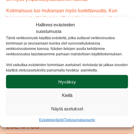
Kotimaisuus tuo mukanaan myös luotettavuutta. Kun
tunnemme tuotteidemme alkuperän ja voimme valvoa
Hallinnoi evästeiden
koko tuotantoketjua, voimme luottaa siihen, että Rooty
suostumusta
Wokkiperuna täyttää kaikki laatuvaatimuksemme. Tämä
Tämä verkkosivusto käyttää evästeitä, jotka auttavat verkkosivustoa
luotettavuus välittyy myös asiakkaillemme, jotka voivat
toimimaan ja seuraamaan kuinka olet vuorovaikutuksessa
nauttia tuotteistamme turvallisin mielin.
verkkosivustomme kanssa. Näiden tietojen avulla kehitämme
verkkosivustoa tarjotaksemme parhaan mahdollisen käyttökokemuksen.
Meille Rootylla kotimaisuus ei ole vain sana, vaan se on
toimintamme perusta. Haluamme tarjota sinulle aitoa
Voit vaikuttaa evästeiden toimintaan asetukset -kohdasta tai jatkaa sivuston
käyttöä oletusasetuksilla painamalla hyväksy -painiketta.
suomalaista alkuvoimaa, joka näkyy kaikissa
tuotteissamme, mukaan lukien Wokkiperunassa.
Hyväksy
Valitsemalla Rootyn tuet suomalaista työtä ja saat nauttia
puhtaasta, laadukkaasta ja ravitsevasta kotimaisesta
Kiellä
tuotteesta.
Näytä asetukset
Evästekäytäntö
Tietosuojalausunto
LUE MYÖS