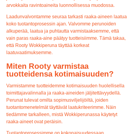
arvokkaita ravintoaineita luonnollisessa muodossa.
Laadunvalvontamme seuraa tarkasti raaka-aineen laatua
koko tuotantoprosessin ajan. Valvomme perunoiden
alkuperää, laatua ja puhtautta varmistaaksemme, että
vain paras raaka-aine päätyy tuotteisiimme. Tämä takaa,
että Rooty Wokkiperuna täyttää korkeat
laatuvaatimuksemme.
Miten Rooty varmistaa
tuotteidensa kotimaisuuden?
Varmistamme tuotteidemme kotimaisuuden huolellisella
toimittajavalinnalla ja raaka-aineiden jäljitettävyydellä.
Perunat tulevat omilta sopimusviljelijöiltä, joiden
tuotantomenetelmät täyttävät laatukriteerimme. Näin
tiedämme tarkalleen, mistä Wokkiperunassa käytetyt
raaka-aineet ovat peräisin.
Tuotantoprosessimme on kokonaisuudessaan