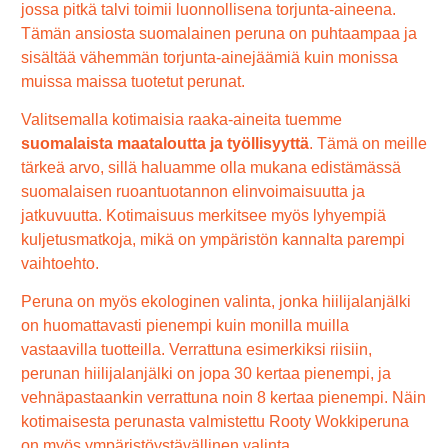
jossa pitkä talvi toimii luonnollisena torjunta-aineena.
Tämän ansiosta suomalainen peruna on puhtaampaa ja
sisältää vähemmän torjunta-ainejäämiä kuin monissa
muissa maissa tuotetut perunat.
Valitsemalla kotimaisia raaka-aineita tuemme
suomalaista maataloutta ja työllisyyttä
. Tämä on meille
tärkeä arvo, sillä haluamme olla mukana edistämässä
suomalaisen ruoantuotannon elinvoimaisuutta ja
jatkuvuutta. Kotimaisuus merkitsee myös lyhyempiä
kuljetusmatkoja, mikä on ympäristön kannalta parempi
vaihtoehto.
Peruna on myös ekologinen valinta, jonka hiilijalanjälki
on huomattavasti pienempi kuin monilla muilla
vastaavilla tuotteilla. Verrattuna esimerkiksi riisiin,
perunan hiilijalanjälki on jopa 30 kertaa pienempi, ja
vehnäpastaankin verrattuna noin 8 kertaa pienempi. Näin
kotimaisesta perunasta valmistettu Rooty Wokkiperuna
on myös ympäristöystävällinen valinta.