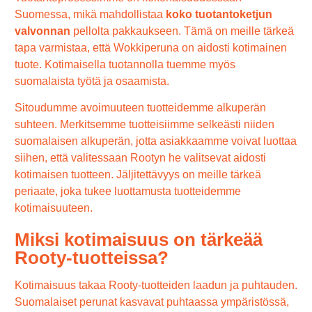
Suomessa, mikä mahdollistaa
koko tuotantoketjun
valvonnan
pellolta pakkaukseen. Tämä on meille tärkeä
tapa varmistaa, että Wokkiperuna on aidosti kotimainen
tuote. Kotimaisella tuotannolla tuemme myös
suomalaista työtä ja osaamista.
Sitoudumme avoimuuteen tuotteidemme alkuperän
suhteen. Merkitsemme tuotteisiimme selkeästi niiden
suomalaisen alkuperän, jotta asiakkaamme voivat luottaa
siihen, että valitessaan Rootyn he valitsevat aidosti
kotimaisen tuotteen. Jäljitettävyys on meille tärkeä
periaate, joka tukee luottamusta tuotteidemme
kotimaisuuteen.
Miksi kotimaisuus on tärkeää
Rooty-tuotteissa?
Kotimaisuus takaa Rooty-tuotteiden laadun ja puhtauden.
Suomalaiset perunat kasvavat puhtaassa ympäristössä,