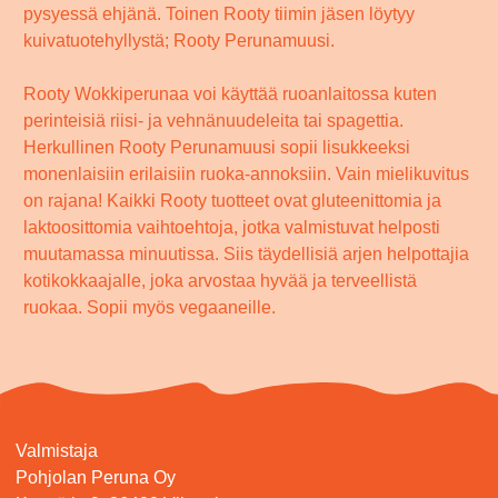
pysyessä ehjänä. Toinen Rooty tiimin jäsen löytyy
kuivatuotehyllystä; Rooty Perunamuusi.
Rooty Wokkiperunaa voi käyttää ruoanlaitossa kuten
perinteisiä riisi- ja vehnänuudeleita tai spagettia.
Herkullinen Rooty Perunamuusi sopii lisukkeeksi
monenlaisiin erilaisiin ruoka-annoksiin. Vain mielikuvitus
on rajana! Kaikki Rooty tuotteet ovat gluteenittomia ja
laktoosittomia vaihtoehtoja, jotka valmistuvat helposti
muutamassa minuutissa. Siis täydellisiä arjen helpottajia
kotikokkaajalle, joka arvostaa hyvää ja terveellistä
ruokaa. Sopii myös vegaaneille.
Valmistaja
Pohjolan Peruna Oy