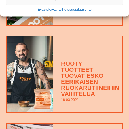
MAAILMALLA
25.08.2021
Evästekäytäntö
Tietosuojalausunto
ROOTY-
TUOTTEET
TUOVAT ESKO
EERIKÄISEN
RUOKARUTIINEIHIN
VAIHTELUA
18.03.2021