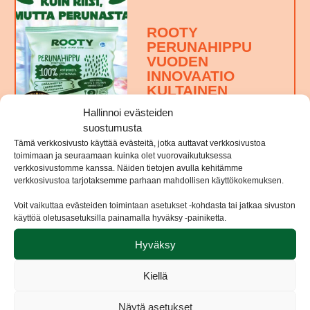
ROOTY
PERUNAHIPPU
VUODEN
INNOVAATIO
KULTAINEN
PIPPURI -
Hallinnoi evästeiden
KILPAILUSSA
suostumusta
10.11.2021
Tämä verkkosivusto käyttää evästeitä, jotka auttavat verkkosivustoa
toimimaan ja seuraamaan kuinka olet vuorovaikutuksessa
verkkosivustomme kanssa. Näiden tietojen avulla kehitämme
verkkosivustoa tarjotaksemme parhaan mahdollisen käyttökokemuksen.
Voit vaikuttaa evästeiden toimintaan asetukset -kohdasta tai jatkaa sivuston
käyttöä oletusasetuksilla painamalla hyväksy -painiketta.
Hyväksy
ROOTY-
BRÄNDILLE
Kiellä
KILPAILU-
MENESTYSTÄ
Näytä asetukset