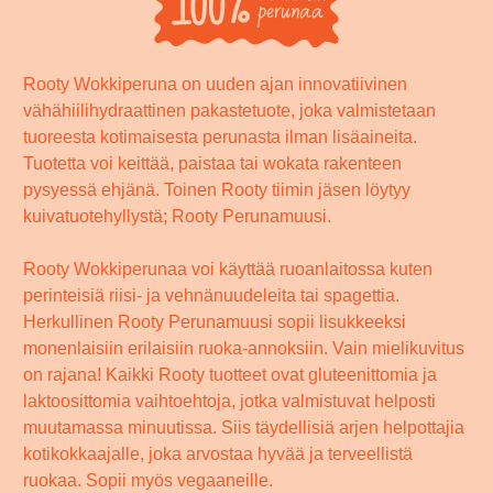
Rooty Wokkiperuna on uuden ajan innovatiivinen
vähähiilihydraattinen pakastetuote, joka valmistetaan
tuoreesta kotimaisesta perunasta ilman lisäaineita.
Tuotetta voi keittää, paistaa tai wokata rakenteen
pysyessä ehjänä. Toinen Rooty tiimin jäsen löytyy
kuivatuotehyllystä; Rooty Perunamuusi.
Rooty Wokkiperunaa voi käyttää ruoanlaitossa kuten
perinteisiä riisi- ja vehnänuudeleita tai spagettia.
Herkullinen Rooty Perunamuusi sopii lisukkeeksi
monenlaisiin erilaisiin ruoka-annoksiin. Vain mielikuvitus
on rajana! Kaikki Rooty tuotteet ovat gluteenittomia ja
laktoosittomia vaihtoehtoja, jotka valmistuvat helposti
muutamassa minuutissa. Siis täydellisiä arjen helpottajia
kotikokkaajalle, joka arvostaa hyvää ja terveellistä
ruokaa. Sopii myös vegaaneille.