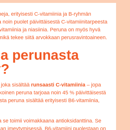
neja, erityisesti C-vitamiinia ja B-ryhmän
 noin puolet päivittäisestä C-vitamiinitarpeesta
vitamiinia ja niasiinia. Peruna on myös hyvä
ikä tekee siitä arvokkaan perusravintoaineen.
ja perunasta
y?
 joka sisältää
runsaasti C-vitamiinia
– jopa
inen peruna tarjoaa noin 45 % päivittäisestä
ta peruna sisältää erityisesti B6-vitamiinia,
ja se toimii voimakkaana antioksidanttina. Se
dan imeytymisessä. B6-vitamiini puolestaan on