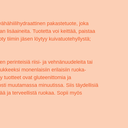
hähiilihydraattinen pakastetuote, joka
 lisäaineita. Tuotetta voi keittää, paistaa
 tiimin jäsen löytyy kuivatuotehyllystä;
 perinteisiä riisi- ja vehnänuudeleita tai
ukkeeksi monenlaisiin erilaisiin ruoka-
y tuotteet ovat gluteenittomia ja
osti muutamassa minuutissa. Siis täydellisiä
vää ja terveellistä ruokaa. Sopii myös