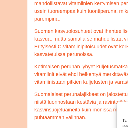
mahdollistavat vitamiinien kertymisen p
usein tuoreempaa kuin tuontiperuna, mikä
parempina.
Suomen kasvuolosuhteet ovat ihanteelliset
kasvua, mutta samalla se mahdollistaa vi
Erityisesti C-vitamiinipitoisuudet ovat 
kasvatetuissa perunoissa.
Kotimaisen perunan lyhyet kuljetusmatkat 
vitamiinit eivät ehdi heikentyä merkittäv
vitamiinistaan pitkien kuljetusten ja varas
Suomalaiset perunalajikkeet on jalostettu
niistä luonnostaan kestäviä ja ravintor
kasvinsuojeluaineita kuin monissa muiss
puhtaamman valinnan.
Täm
seu