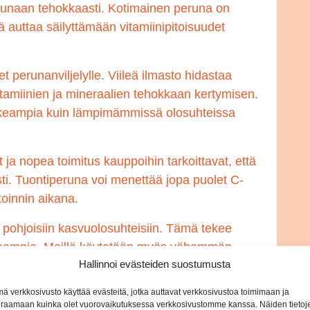
erunaan tehokkaasti. Kotimainen peruna on
 auttaa säilyttämään vitamiinipitoisuudet
 perunanviljelylle. Viileä ilmasto hidastaa
tamiinien ja mineraalien tehokkaan kertymisen.
korkeampia kuin lämpimämmissä olosuhteissa
ja nopea toimitus kauppoihin tarkoittavat, että
ästi. Tuontiperuna voi menettää jopa puolet C-
toinnin aikana.
 pohjoisiin kasvuolosuhteisiin. Tämä tekee
ikkaampia. Meillä käytetään myös vähemmän
Hallinnoi evästeiden suostumusta
a maissa, mikä tekee kotimaisesta perunasta
ä verkkosivusto käyttää evästeitä, jotka auttavat verkkosivustoa toimimaan ja
raamaan kuinka olet vuorovaikutuksessa verkkosivustomme kanssa. Näiden tietoj