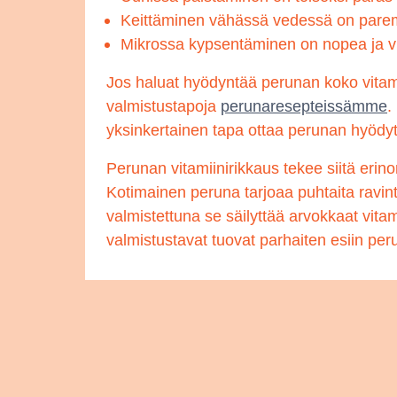
Keittäminen vähässä vedessä on pare
Mikrossa kypsentäminen on nopea ja vi
Jos haluat hyödyntää perunan koko vitamii
valmistustapoja
perunaresepteissämme
.
yksinkertainen tapa ottaa perunan hyödyt 
Perunan vitamiinirikkaus tekee siitä erin
Kotimainen peruna tarjoaa puhtaita ravinto
valmistettuna se säilyttää arvokkaat vitam
valmistustavat tuovat parhaiten esiin per