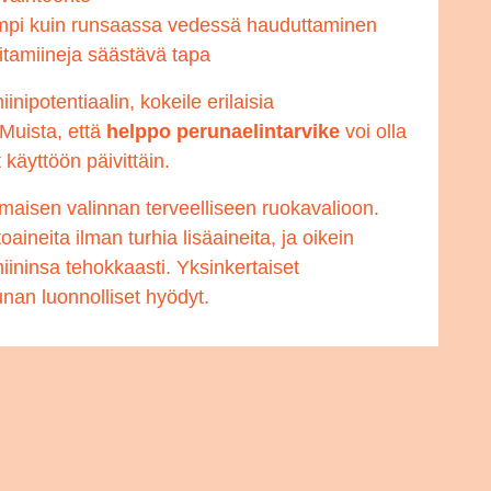
mpi kuin runsaassa vedessä hauduttaminen
tamiineja säästävä tapa
nipotentiaalin, kokeile erilaisia
 Muista, että
helppo perunaelintarvike
voi olla
käyttöön päivittäin.
omaisen valinnan terveelliseen ruokavalioon.
aineita ilman turhia lisäaineita, ja oikein
iininsa tehokkaasti. Yksinkertaiset
unan luonnolliset hyödyt.