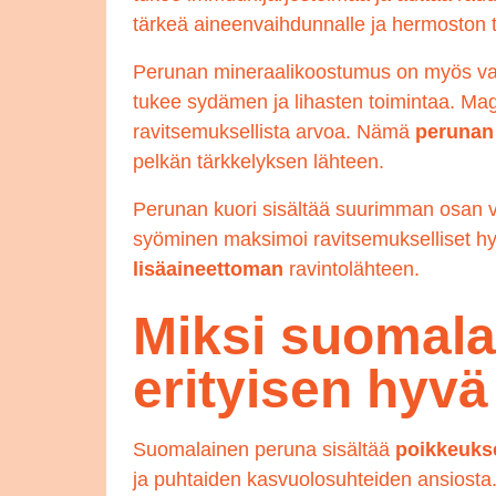
tärkeä aineenvaihdunnalle ja hermoston t
Perunan mineraalikoostumus on myös vaik
tukee sydämen ja lihasten toimintaa. Mag
ravitsemuksellista arvoa. Nämä
perunan
pelkän tärkkelyksen lähteen.
Perunan kuori sisältää suurimman osan vi
syöminen maksimoi ravitsemukselliset hy
lisäaineettoman
ravintolähteen.
Miksi suomala
erityisen hyvä
Suomalainen peruna sisältää
poikkeukse
ja puhtaiden kasvuolosuhteiden ansiosta. 