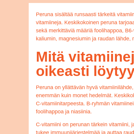
Peruna sisältää runsaasti tärkeitä vitamii
vitamiineja. Keskikokoinen peruna tarjoaa
sekä merkittäviä määriä foolihappoa, B6-
kaliumin, magnesiumin ja raudan lähde, m
Mitä vitamiine
oikeasti löyty
Peruna on yllättävän hyvä vitamiinilähde,
enemmän kuin monet hedelmät. Keskikoko
C-vitamiinitarpeesta. B-ryhmän vitamiineis
foolihappoa ja niasiinia.
C-vitamiini on perunan tärkein vitamiini, 
tukee immuunijärjestelmää ja auttaa rau