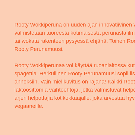
Rooty Wokkiperuna on uuden ajan innovatiivinen vä
valmistetaan tuoreesta kotimaisesta perunasta ilman
tai wokata rakenteen pysyessä ehjänä. Toinen Rooty
Rooty Perunamuusi.
Rooty Wokkiperunaa voi käyttää ruoanlaitossa kuten
spagettia. Herkullinen Rooty Perunamuusi sopii lis
annoksiin. Vain mielikuvitus on rajana! Kaikki Root
laktoosittomia vaihtoehtoja, jotka valmistuvat help
arjen helpottajia kotikokkaajalle, joka arvostaa hy
vegaaneille.