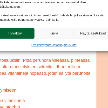
vitamiinit
lla kehitämme verkkosivustoa tarjotaksemme parhaan mahdollisen
ttökokemuksen.
iten?
t vaikuttaa evästeiden toimintaan asetukset -kohdasta tai jatkaa sivuston käyttöä
tusasetuksilla painamalla hyväksy -painiketta.
n
kuorit perunan vasta juuri ennen
Hyväksy
Kiellä
Näytä asetukset
mman hellävaraisesti. Höyryttäminen ja
 vitamiinit tehokkaimmin. Pitkä keittäminen
Evästekäytäntö
Tietosuojalausunto
pitoisuuksiin. Pidä perunoita viileässä, pimeässä
uttaa tärkkelyksen sokeriksi. Ihanteellinen
oaa vitamiineja nopeasti, joten säilytä perunoita
ilymiseen:
n vitamiineja
 vaihtoehto