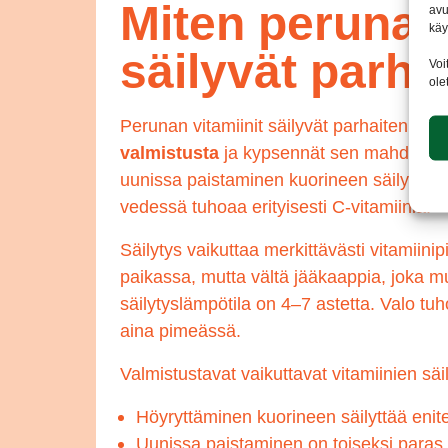
Miten perunan 
avu
käy
säilyvät parha
Voi
ole
Perunan vitamiinit säilyvät parhaiten, ku
valmistusta
ja kypsennät sen mahdollisi
uunissa paistaminen kuorineen säilyttävät
vedessä tuhoaa erityisesti C-vitamiinia.
Säilytys vaikuttaa merkittävästi vitamiini
paikassa, mutta vältä jääkaappia, joka mu
säilytyslämpötila on 4–7 astetta. Valo tuh
aina pimeässä.
Valmistustavat vaikuttavat vitamiinien sä
Höyryttäminen kuorineen säilyttää enite
Uunissa paistaminen on toiseksi paras