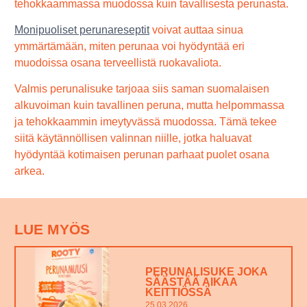
tehokkaammassa muodossa kuin tavallisesta perunasta.
Monipuoliset perunareseptit
voivat auttaa sinua
ymmärtämään, miten perunaa voi hyödyntää eri
muodoissa osana terveellistä ruokavaliota.
Valmis perunalisuke tarjoaa siis saman suomalaisen
alkuvoiman kuin tavallinen peruna, mutta helpommassa
ja tehokkaammin imeytyvässä muodossa. Tämä tekee
siitä käytännöllisen valinnan niille, jotka haluavat
hyödyntää kotimaisen perunan parhaat puolet osana
arkea.
LUE MYÖS
PERUNALISUKE JOKA
SÄÄSTÄÄ AIKAA
KEITTIÖSSÄ
25.03.2026