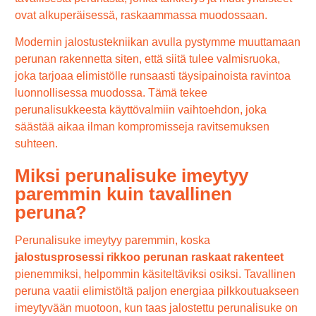
ovat alkuperäisessä, raskaammassa muodossaan.
Modernin jalostustekniikan avulla pystymme muuttamaan
perunan rakennetta siten, että siitä tulee valmisruoka,
joka tarjoaa elimistölle runsaasti täysipainoista ravintoa
luonnollisessa muodossa. Tämä tekee
perunalisukkeesta käyttövalmiin vaihtoehdon, joka
säästää aikaa ilman kompromisseja ravitsemuksen
suhteen.
Miksi perunalisuke imeytyy
paremmin kuin tavallinen
peruna?
Perunalisuke imeytyy paremmin, koska
jalostusprosessi rikkoo perunan raskaat rakenteet
pienemmiksi, helpommin käsiteltäviksi osiksi. Tavallinen
peruna vaatii elimistöltä paljon energiaa pilkkoutuakseen
imeytyvään muotoon, kun taas jalostettu perunalisuke on