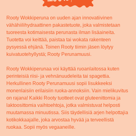
Rooty Wokkiperuna on uuden ajan innovatiivinen
vähähiilihydraattinen pakastetuote, joka valmistetaan
tuoreesta kotimaisesta perunasta ilman lisäaineita.
Tuotetta voi keittää, paistaa tai wokata rakenteen
pysyessä ehjänä. Toinen Rooty tiimin jäsen löytyy
kuivatuotehyllystä; Rooty Perunamuusi.
Rooty Wokkiperunaa voi käyttää ruoanlaitossa kuten
perinteisiä riisi- ja vehnänuudeleita tai spagettia.
Herkullinen Rooty Perunamuusi sopii lisukkeeksi
monenlaisiin erilaisiin ruoka-annoksiin. Vain mielikuvitus
on rajana! Kaikki Rooty tuotteet ovat gluteenittomia ja
laktoosittomia vaihtoehtoja, jotka valmistuvat helposti
muutamassa minuutissa. Siis täydellisiä arjen helpottajia
kotikokkaajalle, joka arvostaa hyvää ja terveellistä
ruokaa. Sopii myös vegaaneille.