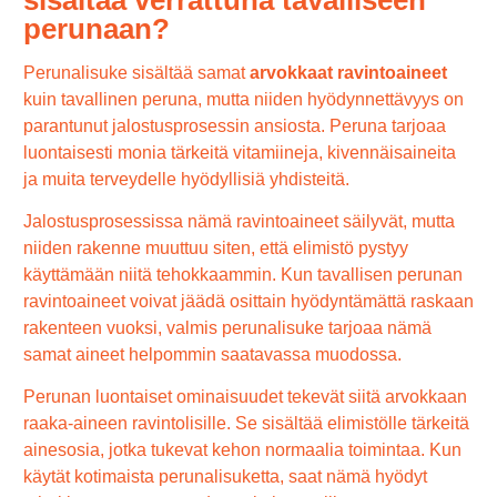
perunaan?
Perunalisuke sisältää samat
arvokkaat ravintoaineet
kuin tavallinen peruna, mutta niiden hyödynnettävyys on
parantunut jalostusprosessin ansiosta. Peruna tarjoaa
luontaisesti monia tärkeitä vitamiineja, kivennäisaineita
ja muita terveydelle hyödyllisiä yhdisteitä.
Jalostusprosessissa nämä ravintoaineet säilyvät, mutta
niiden rakenne muuttuu siten, että elimistö pystyy
käyttämään niitä tehokkaammin. Kun tavallisen perunan
ravintoaineet voivat jäädä osittain hyödyntämättä raskaan
rakenteen vuoksi, valmis perunalisuke tarjoaa nämä
samat aineet helpommin saatavassa muodossa.
Perunan luontaiset ominaisuudet tekevät siitä arvokkaan
raaka-aineen ravintolisille. Se sisältää elimistölle tärkeitä
ainesosia, jotka tukevat kehon normaalia toimintaa. Kun
käytät kotimaista perunalisuketta, saat nämä hyödyt