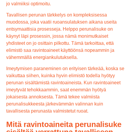
jo valmiiksi optimoitu.
Tavallisen perunan tärkkelys on kompleksisessa
muodossa, joka vaatii ruoansulatuksen aikana useita
entsymaattisia prosesseja. Helppo perunalisuke on
käynyt läpi prosessin, jossa nämä monimutkaiset
yhdisteet on jo osittain pilkottu. Tämä tarkoittaa, että
elimistö saa ravintoaineet käyttöönsä nopeammin ja
vähemmällä energiankulutuksella.
Imeytymisen paraneminen on erityisen tärkeää, koska se
vaikuttaa siihen, kuinka hyvin elimistö todella hyötyy
perunan sisältämistä ravintoaineista. Kun ravintoaineet
imeytyvät tehokkaammin, saat enemmän hyötyä
jokaisesta annoksesta. Tämä tekee valmiista
perunalisukkeesta järkevämmän valinnan kuin
tavallisesta perunasta valmistetut ruoat.
Mitä ravintoaineita perunalisuke
sisältää verrattuna tavalliseen