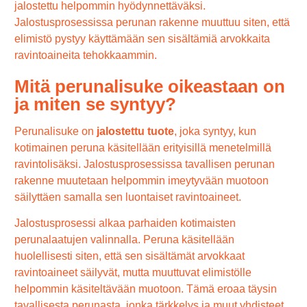
jalostettu helpommin hyödynnettäväksi.
Jalostusprosessissa perunan rakenne muuttuu siten, että
elimistö pystyy käyttämään sen sisältämiä arvokkaita
ravintoaineita tehokkaammin.
Mitä perunalisuke oikeastaan on
ja miten se syntyy?
Perunalisuke on
jalostettu tuote
, joka syntyy, kun
kotimainen peruna käsitellään erityisillä menetelmillä
ravintolisäksi. Jalostusprosessissa tavallisen perunan
rakenne muutetaan helpommin imeytyvään muotoon
säilyttäen samalla sen luontaiset ravintoaineet.
Jalostusprosessi alkaa parhaiden kotimaisten
perunalaatujen valinnalla. Peruna käsitellään
huolellisesti siten, että sen sisältämät arvokkaat
ravintoaineet säilyvät, mutta muuttuvat elimistölle
helpommin käsiteltävään muotoon. Tämä eroaa täysin
tavallisesta perunasta, jonka tärkkelys ja muut yhdisteet