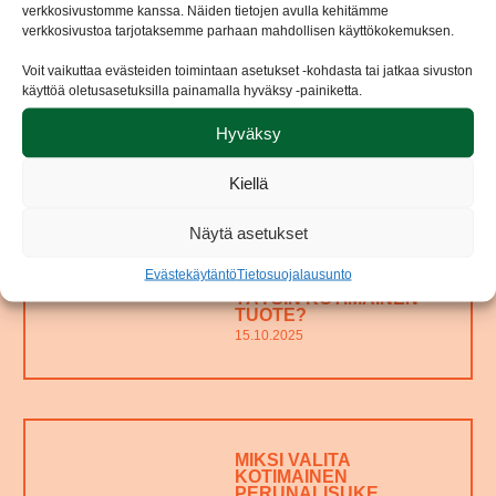
verkkosivustomme kanssa. Näiden tietojen avulla kehitämme
verkkosivustoa tarjotaksemme parhaan mahdollisen käyttökokemuksen.
Voit vaikuttaa evästeiden toimintaan asetukset -kohdasta tai jatkaa sivuston
MIKSI SUOMALAINEN
käyttöä oletusasetuksilla painamalla hyväksy -painiketta.
PERUNA ON RUOKANA
ARVOKASTA?
Hyväksy
16.10.2025
Kiellä
Näytä asetukset
ONKO ROOTY
Evästekäytäntö
Tietosuojalausunto
WOKKIPERUNA
TÄYSIN KOTIMAINEN
TUOTE?
15.10.2025
MIKSI VALITA
KOTIMAINEN
PERUNALISUKE