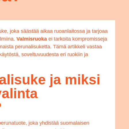
ke, joka säästää aikaa ruoanlaitossa ja tarjoaa
lmiina.
Valmisruoka
ei tarkoita kompromisseja
maista perunalisuketta. Tämä artikkeli vastaa
äytöstä, soveltuvuudesta eri ruokiin ja
lisuke ja miksi
alinta
?
 perunatuote, joka yhdistää suomalaisen