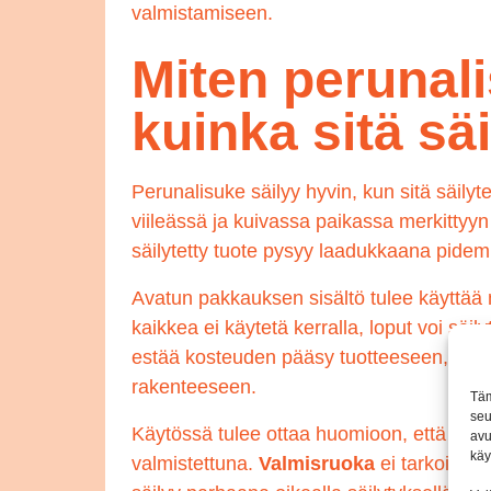
valmistamiseen.
Miten perunali
kuinka sitä sä
Perunalisuke säilyy hyvin, kun sitä säily
viileässä ja kuivassa paikassa merkitty
säilytetty tuote pysyy laadukkaana pide
Avatun pakkauksen sisältö tulee käyttää
kaikkea ei käytetä kerralla, loput voi säily
estää kosteuden pääsy tuotteeseen, sillä
rakenteeseen.
Täm
seu
Käytössä tulee ottaa huomioon, että per
avu
käy
valmistettuna.
Valmisruoka
ei tarkoita, 