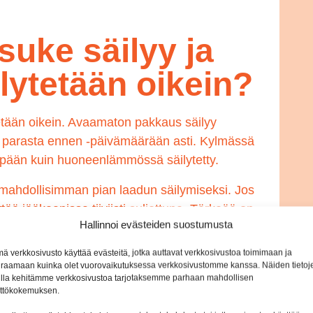
suke säilyy ja
ilytetään oikein?
tetään oikein. Avaamaton pakkaus säilyy
yn parasta ennen -päivämäärään asti. Kylmässä
mpään kuin huoneenlämmössä säilytetty.
 mahdollisimman pian laadun säilymiseksi. Jos
ttää jääkaapissa tiiviisti suljettuna. Tärkeää on
Hallinnoi evästeiden suostumusta
 se voi vaikuttaa sekä makuun että
ä verkkosivusto käyttää evästeitä, jotka auttavat verkkosivustoa toimimaan ja
raamaan kuinka olet vuorovaikutuksessa verkkosivustomme kanssa. Näiden tietoj
unalisuke on parhaimmillaan tuoreena
lla kehitämme verkkosivustoa tarjotaksemme parhaan mahdollisen
ttökokemuksen.
että tuote kestäisi loputtomasti, vaan sen laatu