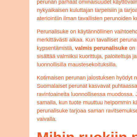
perunan parhaat ominaisuudet käyttöval
nykyaikaisen kuluttajan tarpeisiin ja tar
ateriointiin ilman tavallisten perunoiden k
Perunalisuke on käytännöllinen vaihtoeh
merkittävästi aikaa. Kun tavalliset peruna
kypsentämistä,
valmis perunalisuke
on 
sisältää valmiiksi kuorittuja, paloiteltuja
luonnollisilla maustesekoituksilla.
Kotimaisen perunan jalostuksen hyödyt n
Suomalaiset perunat kasvavat puhtaassa y
ravintoaineita luonnollisessa muodossa. 
samalla, kun tuote muuttuu helpommin käyt
perunalisuke tarjoaa saman ravitsemukse
vaivalla.