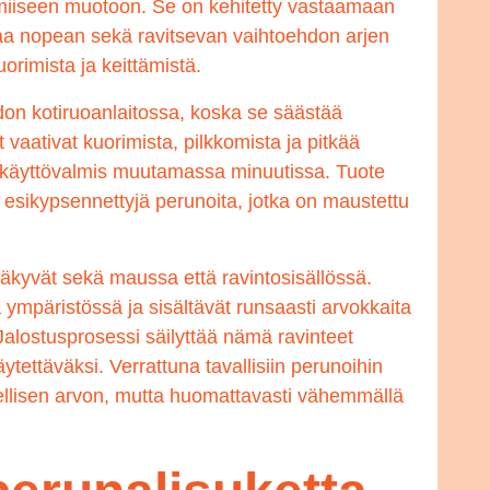
miiseen muotoon. Se on kehitetty vastaamaan
joaa nopean sekä ravitsevan vaihtoehdon arjen
uorimista ja keittämistä.
don kotiruoanlaitossa, koska se säästää
t vaativat kuorimista, pilkkomista ja pitkää
käyttövalmis muutamassa minuutissa. Tuote
 ja esikypsennettyjä perunoita, jotka on maustettu
äkyvät sekä maussa että ravintosisällössä.
mpäristössä ja sisältävät runsaasti arvokkaita
Jalostusprosessi säilyttää nämä ravinteet
ettäväksi. Verrattuna tavallisiin perunoihin
llisen arvon, mutta huomattavasti vähemmällä