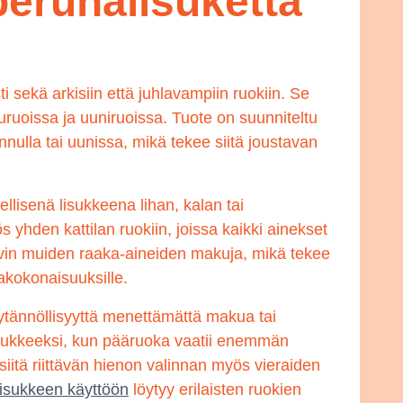
perunalisuketta
i sekä arkisiin että juhlavampiin ruokiin. Se
uruoissa ja uuniruoissa. Tuote on suunniteltu
ulla tai uunissa, mikä tekee siitä joustavan
ellisenä lisukkeena lihan, kalan tai
 yhden kattilan ruokiin, joissa kaikki ainekset
vin muiden raaka-aineiden makuja, mikä tekee
akokonaisuuksille.
ytännöllisyyttä menettämättä makua tai
isukkeeksi, kun pääruoka vaatii enemmän
iitä riittävän hienon valinnan myös vieraiden
lisukkeen käyttöön
löytyy erilaisten ruokien