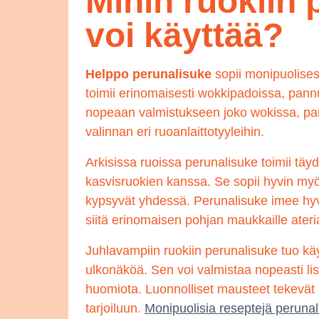
Mihin ruokiin 
voi käyttää?
Helppo perunalisuke
sopii monipuolisest
toimii erinomaisesti wokkipadoissa, pann
nopeaan valmistukseen joko wokissa, pann
valinnan eri ruoanlaittotyyleihin.
Arkisissa ruoissa perunalisuke toimii täyd
kasvisruokien kanssa. Se sopii hyvin myös
kypsyvät yhdessä. Perunalisuke imee hy
siitä erinomaisen pohjan maukkaille ateri
Juhlavampiin ruokiin perunalisuke tuo kä
ulkonäköä. Sen voi valmistaa nopeasti l
huomiota. Luonnolliset mausteet tekevät s
tarjoiluun.
Monipuolisia reseptejä peruna