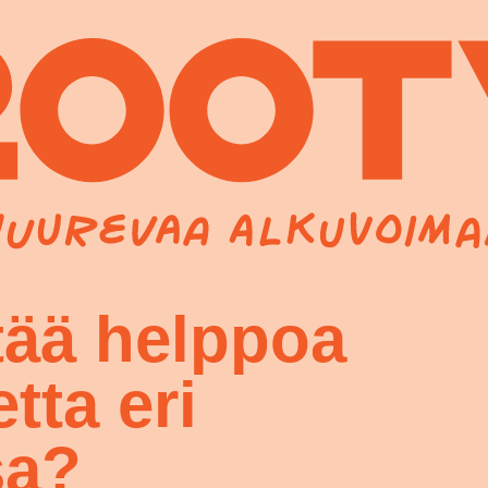
tää helppoa
tta eri
sa?