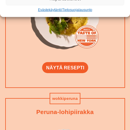
Evästekäytäntö
Tietosuojalausunto
NÄYTÄ RESEPTI
wokkiperuna
Peruna-lohipiirakka