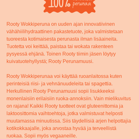
Rooty Wokkiperuna on uuden ajan innovatiivinen
vähähiilihydraattinen pakastetuote, joka valmistetaan
tuoreesta kotimaisesta perunasta ilman lisäaineita.
Tuotetta voi keittää, paistaa tai wokata rakenteen
pysyessä ehjänä. Toinen Rooty tiimin jäsen löytyy
kuivatuotehyllystä; Rooty Perunamuusi.
Rooty Wokkiperunaa voi käyttää ruoanlaitossa kuten
perinteisiä riisi- ja vehnänuudeleita tai spagettia.
Herkullinen Rooty Perunamuusi sopii lisukkeeksi
monenlaisiin erilaisiin ruoka-annoksiin. Vain mielikuvitus
on rajana! Kaikki Rooty tuotteet ovat gluteenittomia ja
laktoosittomia vaihtoehtoja, jotka valmistuvat helposti
muutamassa minuutissa. Siis täydellisiä arjen helpottajia
kotikokkaajalle, joka arvostaa hyvää ja terveellistä
ruokaa. Sopii myös vegaaneille.