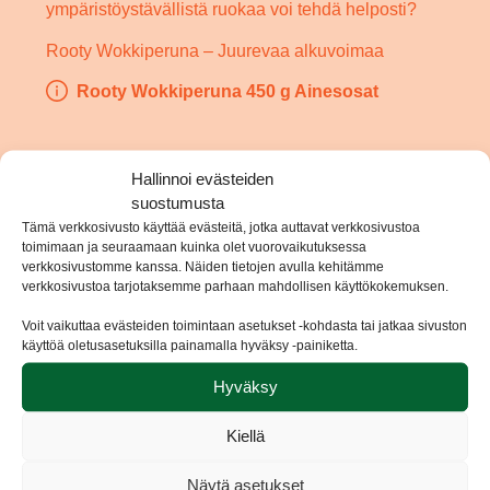
ympäristöystävällistä ruokaa voi tehdä helposti?
Rooty Wokkiperuna – Juurevaa alkuvoimaa
Rooty Wokkiperuna 450 g Ainesosat
Hallinnoi evästeiden
suostumusta
Tämä verkkosivusto käyttää evästeitä, jotka auttavat verkkosivustoa
Katso myös
toimimaan ja seuraamaan kuinka olet vuorovaikutuksessa
verkkosivustomme kanssa. Näiden tietojen avulla kehitämme
verkkosivustoa tarjotaksemme parhaan mahdollisen käyttökokemuksen.
wokkiperuna
Voit vaikuttaa evästeiden toimintaan asetukset -kohdasta tai jatkaa sivuston
käyttöä oletusasetuksilla painamalla hyväksy -painiketta.
Tortilla Española wokkiperunalla
Hyväksy
Kiellä
Näytä asetukset