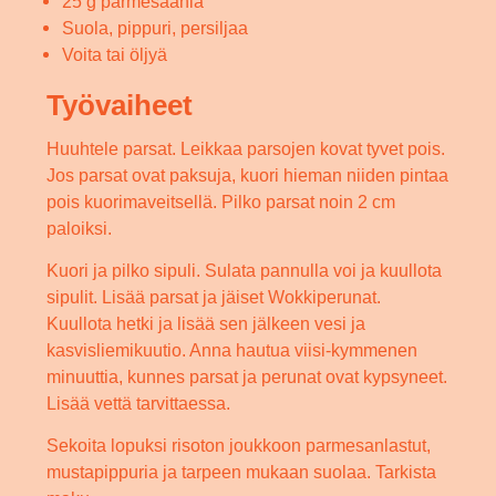
25 g parmesaania
Suola, pippuri, persiljaa
Voita tai öljyä
Työvaiheet
Huuhtele parsat. Leikkaa parsojen kovat tyvet pois.
Jos parsat ovat paksuja, kuori hieman niiden pintaa
pois kuorimaveitsellä. Pilko parsat noin 2 cm
paloiksi.
Kuori ja pilko sipuli. Sulata pannulla voi ja kuullota
sipulit. Lisää parsat ja jäiset Wokkiperunat.
Kuullota hetki ja lisää sen jälkeen vesi ja
kasvisliemikuutio. Anna hautua viisi-kymmenen
minuuttia, kunnes parsat ja perunat ovat kypsyneet.
Lisää vettä tarvittaessa.
Sekoita lopuksi risoton joukkoon parmesanlastut,
mustapippuria ja tarpeen mukaan suolaa. Tarkista