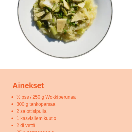
Ainekset
½ pss / 250 g Wokkiperunaa
300 g tankoparsaa
2 salottisipulia
1 kasvisliemikuutio
2 dl vettä