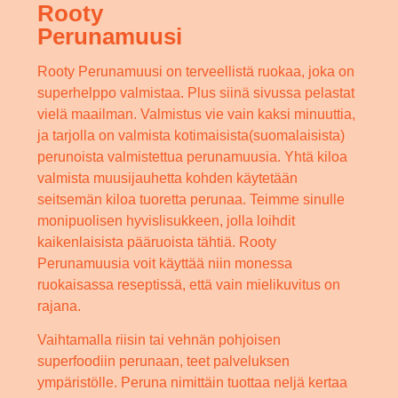
Rooty
Perunamuusi
Rooty Perunamuusi on terveellistä ruokaa, joka on
superhelppo valmistaa. Plus siinä sivussa pelastat
vielä maailman. Valmistus vie vain kaksi minuuttia,
ja tarjolla on valmista kotimaisista(suomalaisista)
perunoista valmistettua perunamuusia. Yhtä kiloa
valmista muusijauhetta kohden käytetään
seitsemän kiloa tuoretta perunaa. Teimme sinulle
monipuolisen hyvislisukkeen, jolla loihdit
kaikenlaisista pääruoista tähtiä. Rooty
Perunamuusia voit käyttää niin monessa
ruokaisassa reseptissä, että vain mielikuvitus on
rajana.
Vaihtamalla riisin tai vehnän pohjoisen
superfoodiin perunaan, teet palveluksen
ympäristölle. Peruna nimittäin tuottaa neljä kertaa