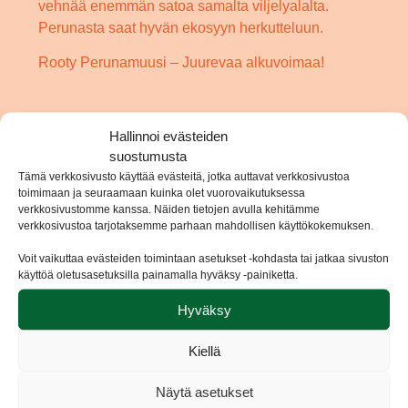
vehnää enemmän satoa samalta viljelyalalta.
Perunasta saat hyvän ekosyyn herkutteluun.
Rooty Perunamuusi – Juurevaa alkuvoimaa!
Hallinnoi evästeiden
suostumusta
Katso myös
Tämä verkkosivusto käyttää evästeitä, jotka auttavat verkkosivustoa
toimimaan ja seuraamaan kuinka olet vuorovaikutuksessa
verkkosivustomme kanssa. Näiden tietojen avulla kehitämme
verkkosivustoa tarjotaksemme parhaan mahdollisen käyttökokemuksen.
wokkiperuna
Voit vaikuttaa evästeiden toimintaan asetukset -kohdasta tai jatkaa sivuston
Perunainen rösti-snack
käyttöä oletusasetuksilla painamalla hyväksy -painiketta.
Hyväksy
Kiellä
Näytä asetukset