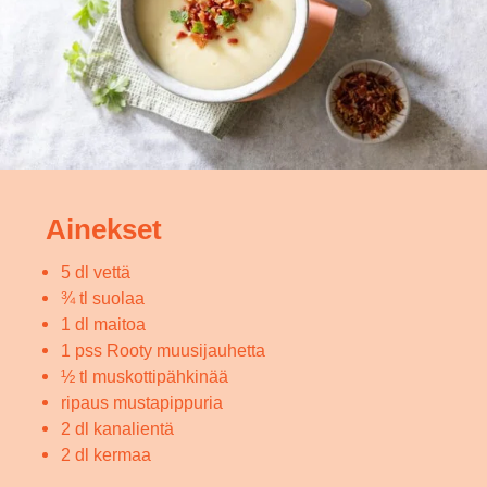
Ainekset
5 dl vettä
¾ tl suolaa
1 dl maitoa
1 pss Rooty muusijauhetta
½ tl muskottipähkinää
ripaus mustapippuria
2 dl kanalientä
2 dl kermaa