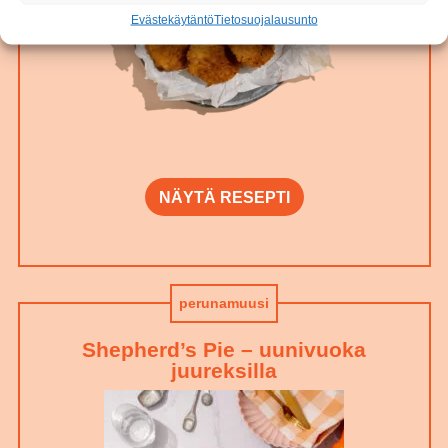
Evästekäytäntö
Tietosuojalausunto
NÄYTÄ RESEPTI
perunamuusi
Shepherd’s Pie – uunivuoka
juureksilla