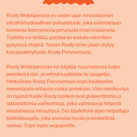
Rooty Wokkiperuna on uuden ajan innovatiivinen
vähähiilihydraattinen pakastetuote, joka valmistetaan
tuoreesta kotimaisesta perunasta ilman lisäaineita.
Tuotetta voi keittää, paistaa tai wokata rakenteen
pysyessä ehjänä. Toinen Rooty tiimin jäsen löytyy
kuivatuotehyllystä; Rooty Perunamuusi.
Rooty Wokkiperunaa voi käyttää ruoanlaitossa kuten
perinteisiä riisi- ja vehnänuudeleita tai spagettia.
Herkullinen Rooty Perunamuusi sopii lisukkeeksi
monenlaisiin erilaisiin ruoka-annoksiin. Vain mielikuvitus
on rajana! Kaikki Rooty tuotteet ovat gluteenittomia ja
laktoosittomia vaihtoehtoja, jotka valmistuvat helposti
muutamassa minuutissa. Siis täydellisiä arjen helpottajia
kotikokkaajalle, joka arvostaa hyvää ja terveellistä
ruokaa. Sopii myös vegaaneille.