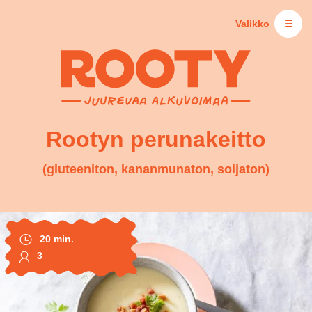
Valikko
☰
Rootyn perunakeitto
(gluteeniton, kananmunaton, soijaton)
20 min.
3